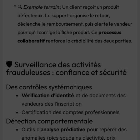
🔍
Exemple
terrain
:
Un
client
reçoit
un
produit
défectueux.
Le
support
organise
le
retour,
déclenche
le
remboursement,
puis
alerte
le
vendeur
pour
qu’il
corrige
la
fiche
produit.
Ce
processus
collaboratif
renforce
la
crédibilité
des
deux
parties.
🛡️
Surveillance
des
activités
frauduleuses :
confiance
et
sécurité
Des
contrôles
systématiques
Vérification
d’identité
et
de
documents
des
vendeurs
dès
l’inscription
Certification
des
comptes
professionnels
Détection
comportementale
Outils
d’
analyse
prédictive
pour
repérer
des
anomalies (
pics
soudains
d’activité,
prix