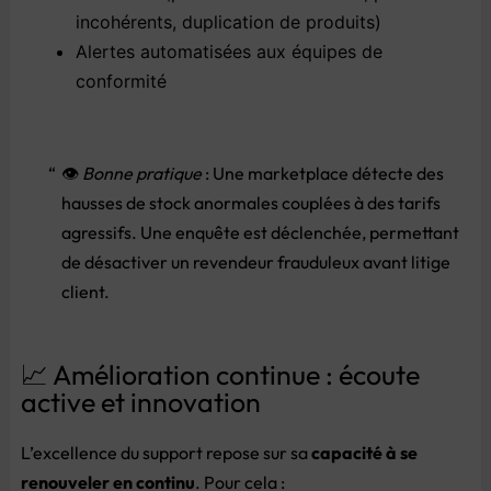
incohérents,
duplication
de
produits)
Alertes
automatisées
aux
équipes
de
conformité
👁️
Bonne
pratique
:
Une
marketplace
détecte
des
hausses
de
stock
anormales
couplées
à
des
tarifs
agressifs.
Une
enquête
est
déclenchée,
permettant
de
désactiver
un
revendeur
frauduleux
avant
litige
client.
📈 Amélioration continue : écoute
active et innovation
L’excellence
du
support
repose
sur
sa
capacité
à
se
renouveler
en
continu
.
Pour
cela :