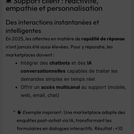
🛎️
Support
client :
réactivité,
empathie
et
personnalisation
Des
interactions
instantanées
et
intelligentes
En
2025,
les
attentes
en
matière
de
rapidité
de
réponse
n’ont
jamais
été
aussi
élevées.
Pour
y
répondre,
les
marketplaces
doivent :
Intégrer
des
chatbots
et
des
IA
conversationnelles
capables
de
traiter
les
demandes
simples
en
temps
réel
Offrir
un
accès
multicanal
au
support (
mobile,
web,
email,
chat)
🧠
Exemple
inspirant
:
Une
marketplace
adopte
des
enquêtes
post-
achat
via
IA,
transformant
les
formulaires
en
dialogues
interactifs.
Résultat : +
10