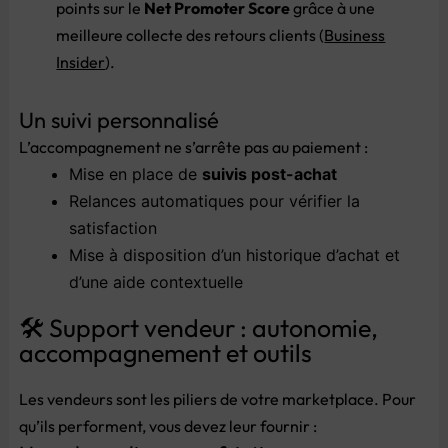
points
sur
le
Net
Promoter
Score
grâce
à
une
meilleure
collecte
des
retours
clients (
Business
Insider
).
Un
suivi
personnalisé
L’accompagnement
ne
s’arrête
pas
au
paiement :
Mise
en
place
de
suivis
post-
achat
Relances
automatiques
pour
vérifier
la
satisfaction
Mise
à
disposition
d’un
historique
d’achat
et
d’une
aide
contextuelle
🛠️
Support
vendeur :
autonomie,
accompagnement
et
outils
Les
vendeurs
sont
les
piliers
de
votre
marketplace.
Pour
qu’ils
performent,
vous
devez
leur
fournir :