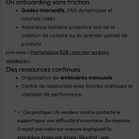
Un
onboarding
sans
friction
Guides
interactifs
,
FAQ
dynamiques
et
tutoriels
vidéo
Assistance
humaine
proactive
lors
de
la
création
de
compte
ou
du
premier
upload
de
produits
Lire aussi «
Marketplace B2B : recruter les bons
vendeurs »
Des
ressources
continues
Organisation
de
webinaires
mensuels
Centre
de
ressources
avec
bonnes
pratiques
et
checklist
de
performance
✅
Cas
pratique
:
Un
vendeur
novice
contacte
le
support
pour
une
difficulté
d’inventaire.
En
réponse,
il
reçoit
une
vidéo
sur-
mesure
expliquant
la
procédure
étape
par
étape.
Résultat :
une