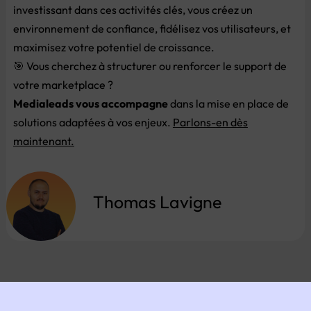
investissant dans ces activités clés, vous créez un
environnement de confiance, fidélisez vos utilisateurs, et
maximisez votre potentiel de croissance.
🎯 Vous cherchez à structurer ou renforcer le support de
votre marketplace ?
Medialeads vous accompagne
dans la mise en place de
solutions adaptées à vos enjeux.
Parlons-
en
dès
maintenant.
Thomas Lavigne