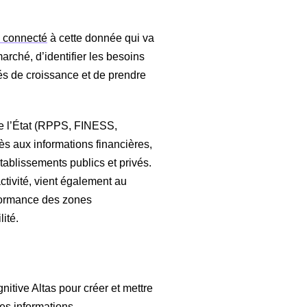
l connecté
à cette donnée qui va
rché, d’identifier les besoins
és de croissance et de prendre
e l’État (RPPS, FINESS,
ès aux informations financières,
établissements publics et privés.
ctivité, vient également au
rformance des zones
ité.
itive Altas pour créer et mettre
es informations.