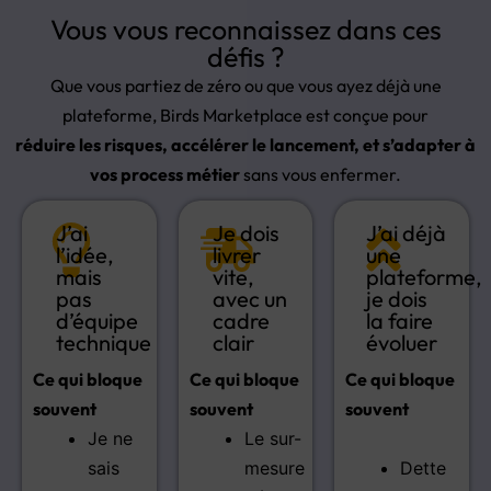
Vous vous reconnaissez dans ces
défis ?
Que vous partiez de zéro ou que vous ayez déjà une
plateforme, Birds Marketplace est conçue pour
réduire les risques, accélérer le lancement, et s’adapter à
vos process métier
sans vous enfermer.
J’ai
Je dois
J’ai déjà
l’idée,
livrer
une
mais
vite,
plateforme,
pas
avec un
je dois
d’équipe
cadre
la faire
technique
clair
évoluer
Ce qui bloque
Ce qui bloque
Ce qui bloque
souvent
souvent
souvent
Je ne
Le sur-
sais
mesure
Dette