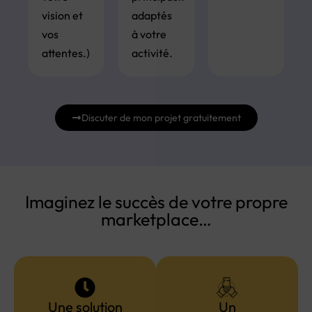
vision et
adaptés
vos
à votre
attentes.)
activité.
Discuter de mon projet gratuitement
Imaginez le succès de votre propre
marketplace…
Une solution
Un