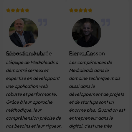
Sébastien Aubrée
Pierre Cosson
CEO Medical Place
CEO Ascaly
L’équipe de Medialeads a
Les compétences de
démontré sérieux et
Medialeads dans le
expertise en développant
domaine technique mais
une application web
aussi dans le
robuste et performante.
développement de projets
Grâce à leur approche
et de startups sont un
méthodique, leur
énorme plus. Quand on est
compréhension précise de
entrepreneur dans le
nos besoins et leur rigueur,
digital, c’est une très