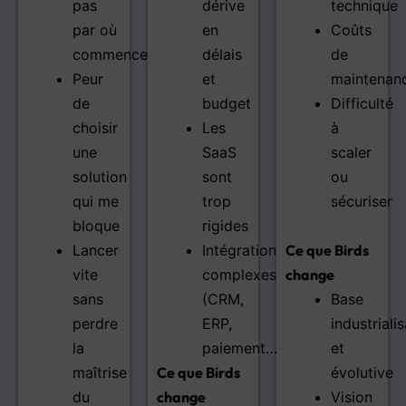
pas
dérive
technique
par où
en
Coûts
commencer
délais
de
Peur
et
maintenan
de
budget
Difficulté
choisir
Les
à
une
SaaS
scaler
solution
sont
ou
qui me
trop
sécuriser
bloque
rigides
Lancer
Intégrations
Ce que Birds
vite
complexes
change
sans
(CRM,
Base
perdre
ERP,
industriali
la
paiement…)
et
maîtrise
Ce que Birds
évolutive
du
change
Vision