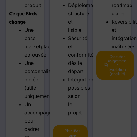
produit
Déploiement
roadmap
Ce que Birds
structuré
claire
change
et
Réversibili
Une
lisible
et
base
Sécurité
intégration
marketplace
et
maîtrisées
éprouvée
conformité
Discuter
migration
Une
dès le
/
évolution
personnalisation
départ
(gratuit)
ciblée
Intégrations
(utile
possibles
uniquement)
selon
Un
le
accompagnement
projet
pour
cadrer
Planifier
une