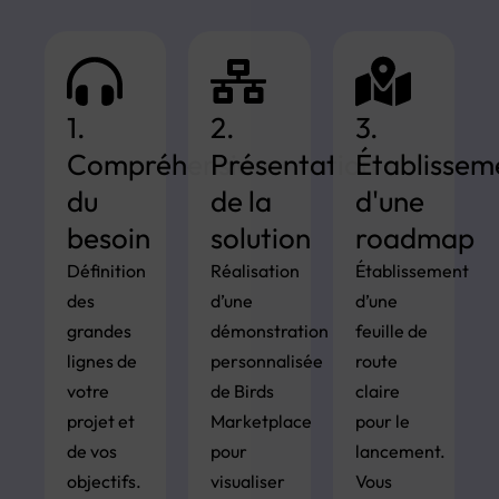
1.
2.
3.
Compréhension
Présentation
Établissem
du
de la
d'une
besoin
solution
roadmap
Définition
Réalisation
Établissement
des
d’une
d’une
grandes
démonstration
feuille de
lignes de
personnalisée
route
votre
de Birds
claire
projet et
Marketplace
pour le
de vos
pour
lancement.
objectifs.
visualiser
Vous