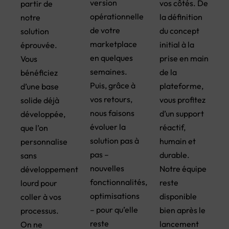
version
vos côtés. De
partir de
opérationnelle
la définition
notre
de votre
du concept
solution
marketplace
initial à la
éprouvée.
en quelques
prise en main
Vous
semaines.
de la
bénéficiez
Puis, grâce à
plateforme,
d’une base
vos retours,
vous profitez
solide déjà
nous faisons
d’un support
développée,
évoluer la
réactif,
que l’on
solution pas à
humain et
personnalise
pas –
durable.
sans
nouvelles
Notre équipe
développement
fonctionnalités,
reste
lourd pour
optimisations
disponible
coller à vos
– pour qu’elle
bien après le
processus.
reste
lancement
On ne