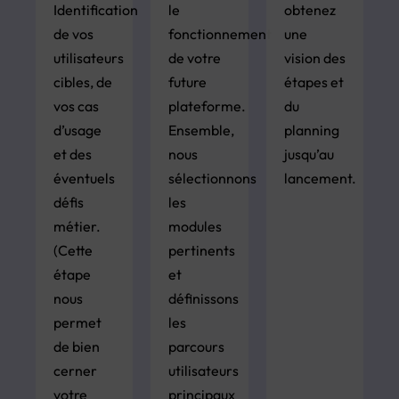
Identification
le
obtenez
de vos
fonctionnement
une
utilisateurs
de votre
vision des
cibles, de
future
étapes et
vos cas
plateforme.
du
d’usage
Ensemble,
planning
et des
nous
jusqu’au
éventuels
sélectionnons
lancement.
défis
les
métier.
modules
(Cette
pertinents
étape
et
nous
définissons
permet
les
de bien
parcours
cerner
utilisateurs
votre
principaux