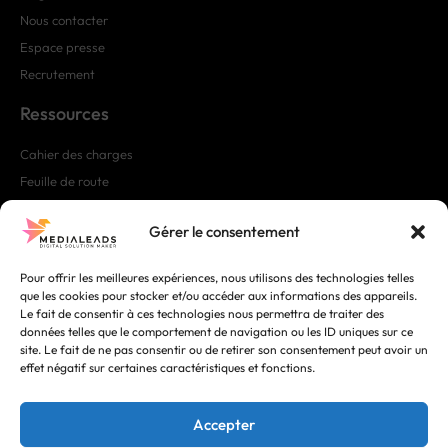
Nous contacter
Espace presse
Recrutement
Ressources
Cahier des charges
Feuille de route
Mentions et CGU
Gérer le consentement
Nos partenaires
Pour offrir les meilleures expériences, nous utilisons des technologies telles
que les cookies pour stocker et/ou accéder aux informations des appareils.
Le fait de consentir à ces technologies nous permettra de traiter des
© All rights reserved
données telles que le comportement de navigation ou les ID uniques sur ce
Développé par Medialeads
site. Le fait de ne pas consentir ou de retirer son consentement peut avoir un
effet négatif sur certaines caractéristiques et fonctions.
Nous contacter
Cahier des charges
Accepter